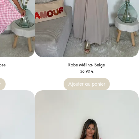
ose
Robe Mélina- Beige
Aperçu rapide
Prix
36,90 €
r
Ajouter au panier