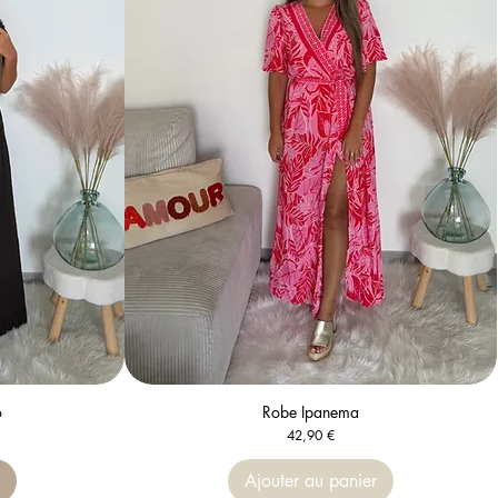
o
Aperçu rapide
Robe Ipanema
Prix
42,90 €
k
Ajouter au panier