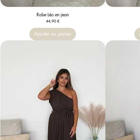
Robe Léo en jean
Aperçu rapide
Prix
44,90 €
Ajouter au panier