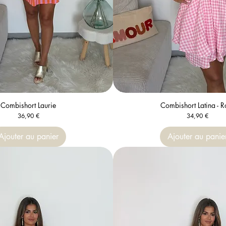
Combishort Laurie
Aperçu rapide
Combishort Latina - R
Aperçu rapide
Prix
Prix
36,90 €
34,90 €
Ajouter au panier
Ajouter au panie