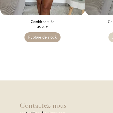
Combishort Léo
Aperçu rapide
Com
Prix
36,90 €
Rupture de stock
Contactez-nous