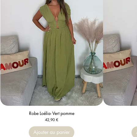
Robe Loélia- Vert pomme
Aperçu rapide
Prix
42,90 €
Ajouter au panier