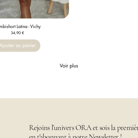
bishort Latina - Vichy
Aperçu rapide
Prix
34,90 €
Ajouter au panier
Voir plus
Rejoins l’univers ORA et sois la premiè
en t'abonnant à notre Newsletter !