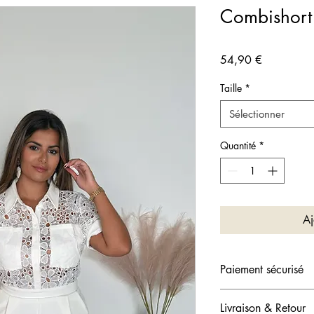
Combishort
Prix
54,90 €
Taille
*
Sélectionner
Quantité
*
Aj
Paiement sécurisé
💳 Votre paiement es
Livraison & Retour
CB, Visa, Mastercard