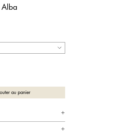
 Alba
outer au panier
t 100% sécurisé grâce à Stripe –
 & plus.