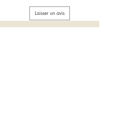
Laisser un avis
Rejoins l’univers ORA et sois la
première à découvrir nos pépites en
t'abonnant à notre Newsletter !
Email
*
Envoyer
Je rejoins l'univers Ora