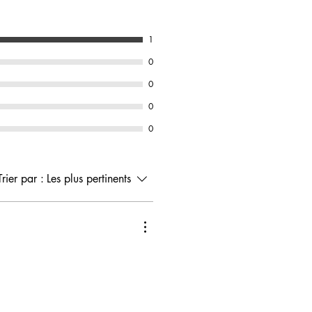
1
0
0
0
0
Trier par :
Les plus pertinents