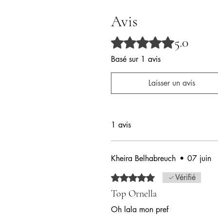
Avis
5.0
Noté 5 sur 5.
Basé sur 1 avis
Laisser un avis
1 avis
Kheira Belhabreuch
•
07 juin
Noté 5 sur 5.
Vérifié
Top Ornella
Oh lala mon pref