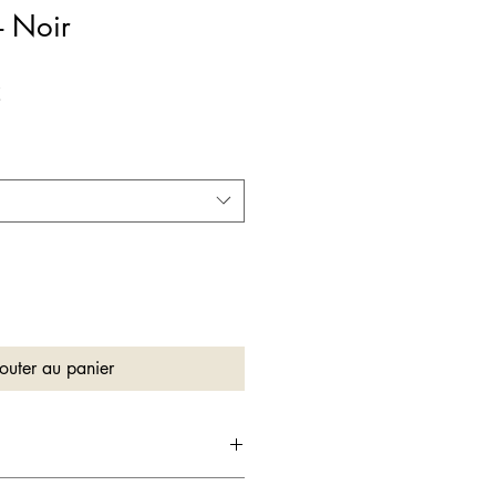
- Noir
nal
Prix promotionnel
€
outer au panier
t 100% sécurisé grâce à Stripe –