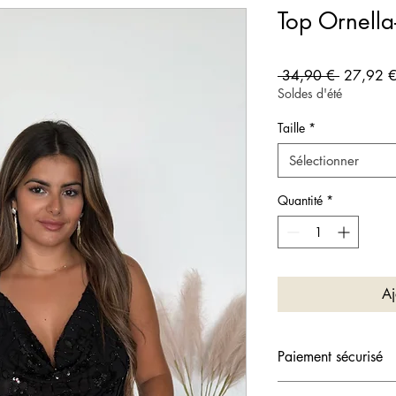
Top Ornella
Prix origi
 34,90 € 
27,92 
Soldes d'été
Taille
*
Sélectionner
Quantité
*
Aj
Paiement sécurisé
💳 Votre paiement es