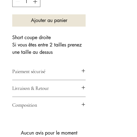
Ajouter au panier
Short coupe droite
Si vous êtes entre 2 tailles prenez
une taille au dessus
Paiement sécurisé
💳 Votre paiement est 100% sécurisé
Livraison & Retour
grâce à Stripe – CB, Visa, Mastercard
& plus.
🚚 Expédition en 24/48h avec
Composition
Collissimo ou Mondial Relay –
Livraison rapide partout en France.
70% Coton 30% Polyester
🔁 Retour possible sous 14 jours –
Essayez sans risque.
Aucun avis pour le moment