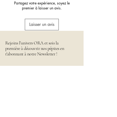
Partagez votre expérience, soyez le
premier à laisser un avis.
Laisser un avis
Rejoins l’univers ORA et sois la
première à découvrir nos pépites en
t'abonnant à notre Newsletter !
Email
*
Envoyer
Je rejoins l'univers Ora