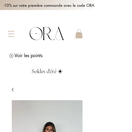
-10% sur votre première commande avec le code ORA10 !
Voir les points
Soldes d'été ☀️