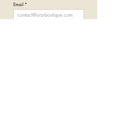
Email
*
Envoyer
Je rejoins l'univers Ora
Contactez-nous
contact@ora-boutique.com
Informations pratiques
Conditions générales de vente
Politique de confidentialité
Mention légales
Politique de retour
Politique de livraison