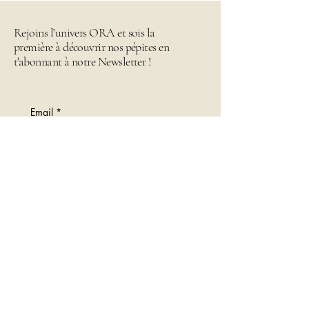
Rejoins l’univers ORA et sois la
première à découvrir nos pépites en
t'abonnant à notre Newsletter !
Email
*
Envoyer
Je rejoins l'univers Ora
Contactez-nous
contact@ora-boutique.com