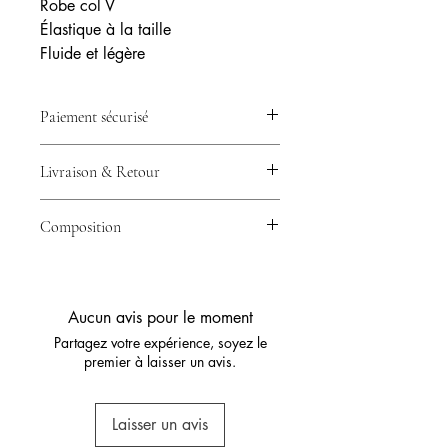
Robe col V
Élastique à la taille
Fluide et légère
Paiement sécurisé
💳 Votre paiement est 100% sécurisé
Livraison & Retour
grâce à Stripe – CB, Visa, Mastercard
& plus.
🚚 Expédition en 24/48h avec
Composition
Collissimo ou Mondial Relay –
Livraison rapide partout en France.
100% polyester
🔁 Retour possible sous 14 jours –
Essayez sans risque.
Aucun avis pour le moment
Partagez votre expérience, soyez le
premier à laisser un avis.
Laisser un avis