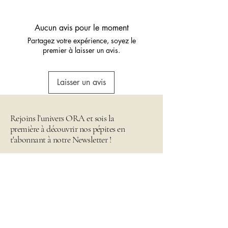
100% polyester
🔁 Retour possible sous 14 jours –
Essayez sans risque.
Aucun avis pour le moment
Partagez votre expérience, soyez le
premier à laisser un avis.
Laisser un avis
Rejoins l’univers ORA et sois la
première à découvrir nos pépites en
t'abonnant à notre Newsletter !
Email
*
Envoyer