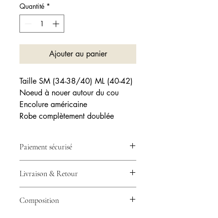
Quantité
*
Ajouter au panier
Taille SM (34-38/40) ML (40-42)
Noeud à nouer autour du cou
Encolure américaine
Robe complètement doublée
Paiement sécurisé
💳 Votre paiement est 100% sécurisé
Livraison & Retour
grâce à Stripe – CB, Visa, Mastercard
& plus.
🚚 Expédition en 24/48h avec
Composition
Collissimo ou Mondial Relay –
Livraison rapide partout en France.