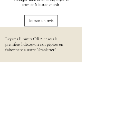
premier à laisser un avis.
Laisser un avis
Rejoins l’univers ORA et sois la
première à découvrir nos pépites en
t'abonnant à notre Newsletter !
Email
*
Envoyer
Je rejoins l'univers Ora