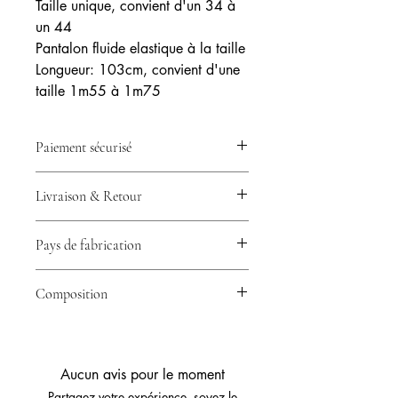
​​​​​​Taille unique, convient d'un 34 à
un 44
Pantalon fluide elastique à la taille
Longueur: 103cm, convient d'une
taille 1m55 à 1m75
Paiement sécurisé
💳 Votre paiement est 100% sécurisé
Livraison & Retour
grâce à Stripe – CB, Visa, Mastercard
& plus.
🚚 Expédition en 24/48h avec
Pays de fabrication
Collissimo ou Mondial Relay –
Livraison rapide partout en France.
🇮🇹​ Italie
🔁 Retour possible sous 14 jours –
Composition
Essayez sans risque.
95% viscose, 5%Élasthanne
Aucun avis pour le moment
Partagez votre expérience, soyez le