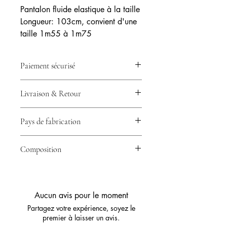
Pantalon fluide elastique à la taille
Longueur: 103cm, convient d'une
taille 1m55 à 1m75
Paiement sécurisé
💳 Votre paiement est 100% sécurisé
Livraison & Retour
grâce à Stripe – CB, Visa, Mastercard
& plus.
🚚 Expédition en 24/48h avec
Pays de fabrication
Collissimo ou Mondial Relay –
Livraison rapide partout en France.
🇮🇹​ Italie
🔁 Retour possible sous 14 jours –
Composition
Essayez sans risque.
95% viscose, 5%Élasthanne
Aucun avis pour le moment
Partagez votre expérience, soyez le
premier à laisser un avis.