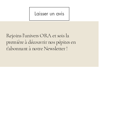
Laisser un avis
Rejoins l’univers ORA et sois la
première à découvrir nos pépites en
t'abonnant à notre Newsletter !
Email
*
Envoyer
Je rejoins l'univers Ora