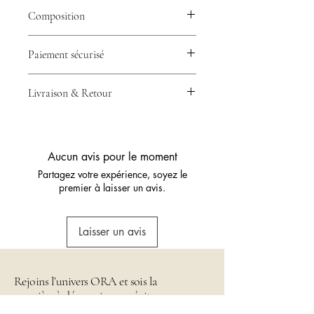
Composition
100% Polyester
Paiement sécurisé
💳 Votre paiement est 100% sécurisé
Livraison & Retour
grâce à Stripe – CB, Visa, Mastercard
& plus.
🚚 Expédition en 24/48h avec
Collissimo ou Mondial Relay –
Livraison rapide partout en France.
Aucun avis pour le moment
🔁 Retour possible sous 14 jours –
Partagez votre expérience, soyez le
Essayez sans risque.
premier à laisser un avis.
Laisser un avis
Rejoins l’univers ORA et sois la
première à découvrir nos pépites en
t'abonnant à notre Newsletter !