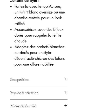
Conseils de style
:
Portez-la avec le top Aurore,
un t-shirt blanc oversize ou une
chemise rentrée pour un look
raffiné
Accessoirisez avec des bijoux
dorés pour rappeler la teinte
chaude
Adoptez des baskets blanches
ou dorés pour un style
décontracté chic ou des talons
pour une allure habillée
Composition
Viscose (70%), Polyamide (30%)
Pays de fabrication
🇮🇹​ Italie
Paiement sécurisé