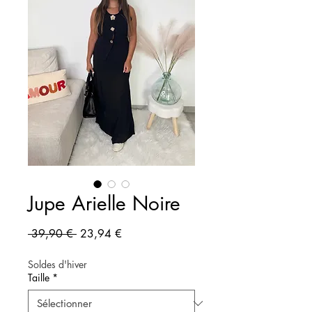
Jupe Arielle Noire
Prix original
Prix promotionnel
 39,90 € 
23,94 €
Soldes d'hiver
Taille
*