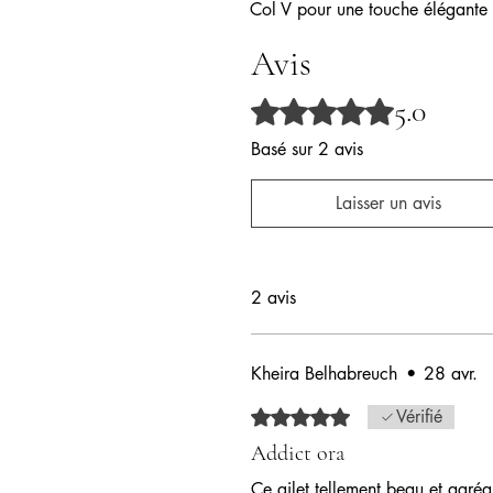
Col V pour une touche élégante
Avis
5.0
Noté 5 sur 5.
Basé sur 2 avis
Laisser un avis
2 avis
Kheira Belhabreuch
•
28 avr.
Noté 5 sur 5.
Vérifié
Addict ora
Ce gilet tellement beau et agré