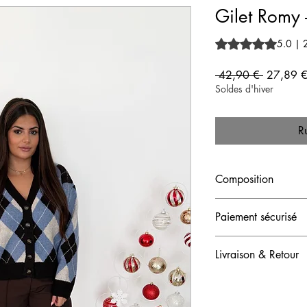
Gilet Romy 
La note est de 5.0 
5.0 | 2
Prix origi
 42,90 € 
27,89 
Soldes d'hiver
R
Composition
Acrylique (65%), Poly
Paiement sécurisé
(9%)
💳 Votre paiement es
Livraison & Retour
CB, Visa, Mastercard
🚚 Expédition en 24/
Relay – Livraison rapi