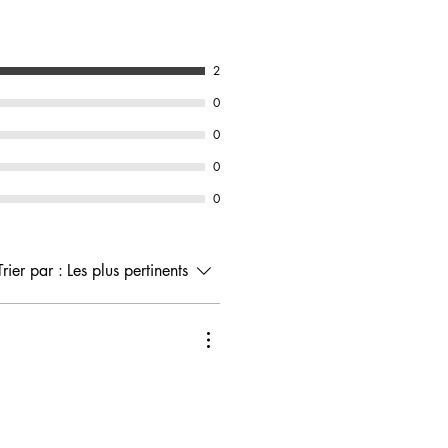
2
0
0
0
0
Trier par :
Les plus pertinents