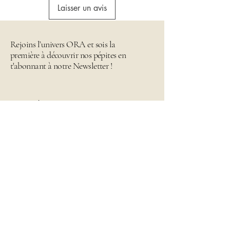
Laisser un avis
Rejoins l’univers ORA et sois la
première à découvrir nos pépites en
t'abonnant à notre Newsletter !
Email
*
Envoyer
Je rejoins l'univers Ora
Contactez-nous