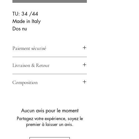
TU: 34 /44
Made in Italy
Dos nu
Paiement sécurisé
💳 Votre paiement est 100% sécurisé
Livraison & Retour
grâce à Stripe – CB, Visa, Mastercard
& plus.
🚚 Expédition en 24/48h avec
Composition
Collissimo ou Mondial Relay –
Livraison rapide partout en France.
95% coton 5% polyester
🔁 Retour possible sous 14 jours –
Essayez sans risque.
Aucun avis pour le moment
Partagez votre expérience, soyez le
premier à laisser un avis.