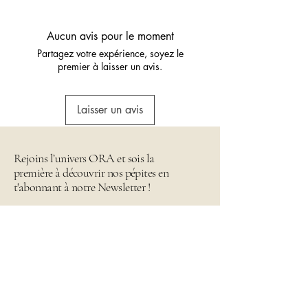
🔁 Retour possible sous 14 jours –
Essayez sans risque.
Aucun avis pour le moment
Partagez votre expérience, soyez le
premier à laisser un avis.
Laisser un avis
Rejoins l’univers ORA et sois la
première à découvrir nos pépites en
t'abonnant à notre Newsletter !
Email
*
Envoyer