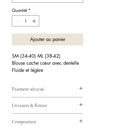
Quantité
*
Ajouter au panier
SM (34-40) ML (38-42)
Blouse cache cœur avec dentelle
Fluide et légère
Paiement sécurisé
💳 Votre paiement est 100% sécurisé
Livraison & Retour
grâce à Stripe – CB, Visa, Mastercard
& plus.
🚚 Expédition en 24/48h avec
Composition
Collissimo ou Mondial Relay –
Livraison rapide partout en France.
100% polyester