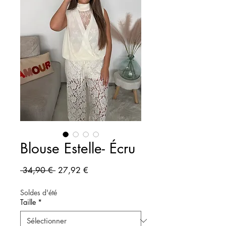
Blouse Estelle- Écru
Prix original
Prix promotionnel
 34,90 € 
27,92 €
Soldes d'été
Taille
*